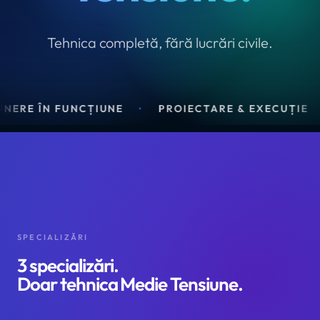
Tehnica completă, fără lucrări civile.
IUNE
·
PROIECTARE & EXECUȚIE
·
ANRE TIP B
SPECIALIZĂRI
3 specializări.
Doar tehnica Medie Tensiune.