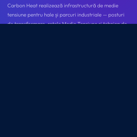
Carbon Heat realizează infrastructură de medie
tensiune pentru hale și parcuri industriale — posturi
de transformare, rețele Medie Tensiune și tehnica de
conectare cu punere în funcțiune. Toate lucrările sub
autorizație ANRE Tip B. Fără lucrări civile.
3
1
SPECIALIZĂRI
CONTRACT